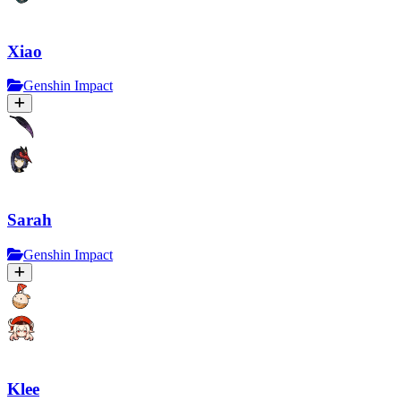
Xiao
Genshin Impact
Sarah
Genshin Impact
Klee