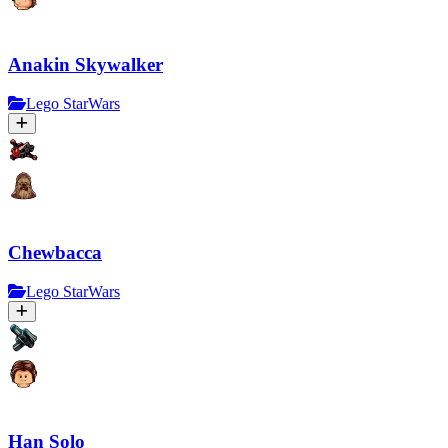
Anakin Skywalker
Lego StarWars
Chewbacca
Lego StarWars
Han Solo